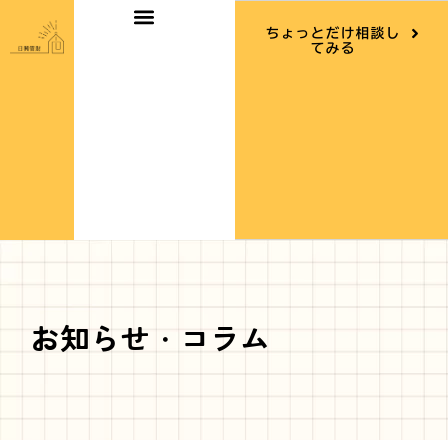
内
ちょっとだけ相談し
容
てみる
を
ス
キ
ッ
プ
お知らせ・コラム