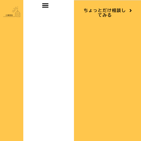
内
ちょっとだけ相談し
容
てみる
を
ス
キ
ッ
プ