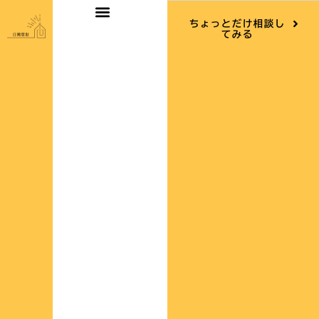
内
ちょっとだけ相談し
容
てみる
を
ス
キ
ッ
プ