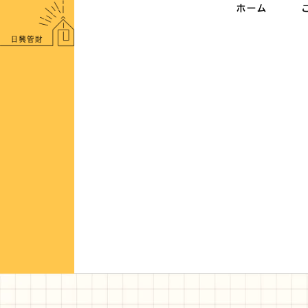
内
ホーム
容
を
ス
キ
ッ
プ