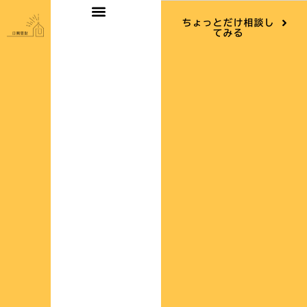
内
ちょっとだけ相談し
容
てみる
を
ス
キ
ッ
プ